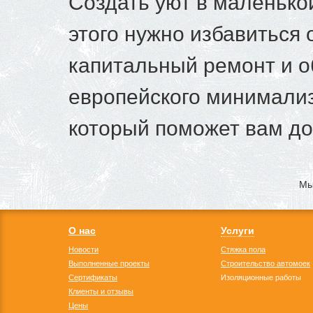
Создать уют в маленько
этого нужно избавиться 
капитальный ремонт и о
европейского минимализ
который поможет вам до
Мы
О нас
Услуги
Новости
Стяжка пола
Выполненные проекты
Строительство автомоек
Сертификаты
Изоляционные работы
Клиенты и отзывы
Цены